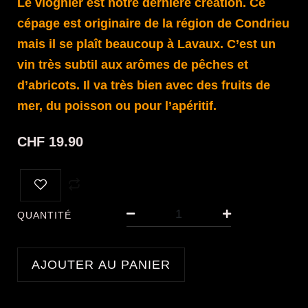
Le viognier est notre dernière création. Ce
cépage est originaire de la région de Condrieu
mais il se plaît beaucoup à Lavaux. C’est un
vin très subtil aux arômes de pêches et
d’abricots. Il va très bien avec des fruits de
mer, du poisson ou pour l’apéritif.
CHF
19.90
quantité
de
QUANTITÉ
CHARDONNE
"VIOGNIER"
AJOUTER AU PANIER