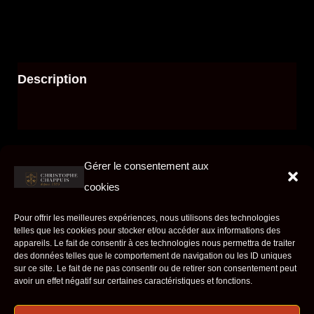
Description
Avis (0)
Le viognier est notre dernière création. Ce
Gérer le consentement aux
cépage est originaire de la région de Condrieu
cookies
mais il se plaît beaucoup à Lavaux. C’est un
vin très subtil aux arômes de pêches et
Pour offrir les meilleures expériences, nous utilisons des technologies
telles que les cookies pour stocker et/ou accéder aux informations des
d’abricots. Il va très bien avec des fruits de
appareils. Le fait de consentir à ces technologies nous permettra de traiter
mer, du poisson ou pour l’apéritif.
des données telles que le comportement de navigation ou les ID uniques
sur ce site. Le fait de ne pas consentir ou de retirer son consentement peut
avoir un effet négatif sur certaines caractéristiques et fonctions.