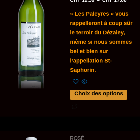
CHF
12.50
–
CHF
17.00
variations.
Les
« Les Paleyres » vous
options
rappelleront à coup sûr
peuvent
le terroir du Dézaley,
être
même si nous sommes
choisies
bel et bien sur
sur
l’appellation St-
la
Saphorin.
page
du
Choix des options
produit
Plage
Ce
ROSÉ