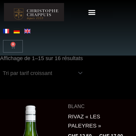
Trié
Aller
par
au
prix
croissant
contenu
0
Panier
Affichage de 1–15 sur 16 résultats
Plage
Ce
BLANC
de
produit
prix :
RIVAZ « LES
a
CHF 1
PALEYRES »
à
plusieurs
CHF 1