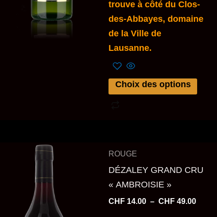
trouve à côté du Clos-
la
des-Abbayes, domaine
page
de la Ville de
du
Lausanne.
produit
Choix des options
Plage
Ce
ROUGE
de
produit
prix :
DÉZALEY GRAND CRU
a
CHF 1
« AMBROISIE »
à
plusieurs
CHF 4
CHF
14.00
–
CHF
49.00
variations.