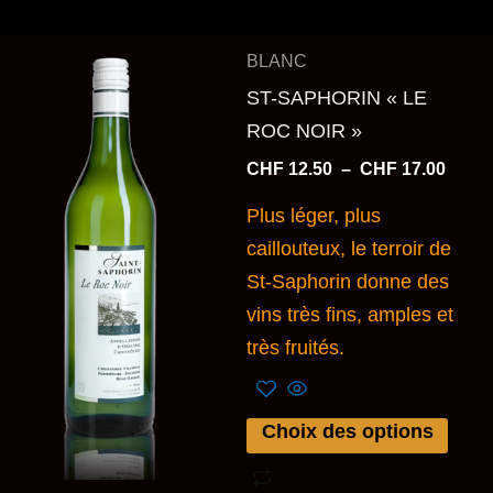
Plage
Ce
BLANC
de
produit
prix :
ST-SAPHORIN « LE
a
CHF 1
ROC NOIR »
à
plusieurs
CHF 1
CHF
12.50
–
CHF
17.00
variations.
Les
Plus léger, plus
options
caillouteux, le terroir de
peuvent
St-Saphorin donne des
être
vins très fins, amples et
choisies
très fruités.
sur
la
Choix des options
page
du