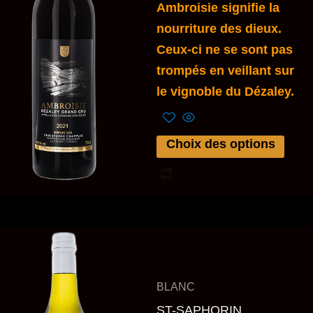
Les
Ambroisie signifie la
options
nourriture des dieux.
peuvent
Ceux-ci ne se sont pas
être
trompés en veillant sur
choisies
le vignoble du Dézaley.
sur
la
Choix des options
page
du
produit
Plage
Ce
de
produit
prix :
a
CHF 1
BLANC
à
plusieurs
CHF 1
ST-SAPHORIN