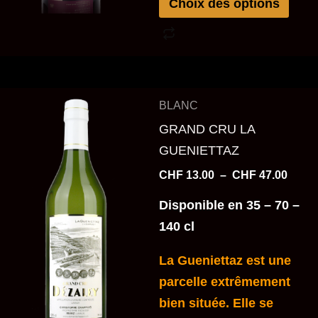
Choix des options
du
produit
Plage
Ce
BLANC
de
produit
prix :
GRAND CRU LA
a
CHF 1
GUENIETTAZ
à
plusieurs
CHF 4
CHF
13.00
–
CHF
47.00
variations.
Les
Disponible en 35 – 70 –
options
140 cl
peuvent
La Gueniettaz est une
être
parcelle extrêmement
choisies
bien située. Elle se
sur