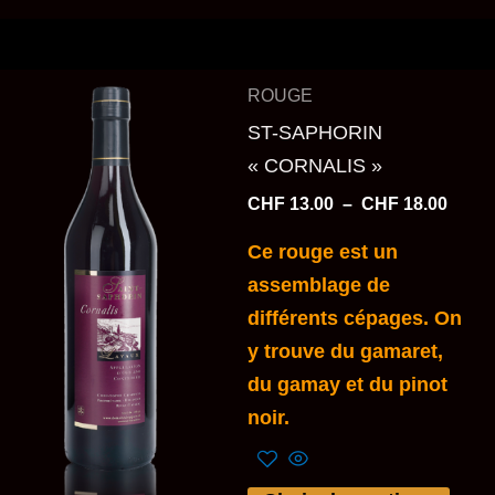
produit
Plage
Ce
ROUGE
de
produit
prix :
ST-SAPHORIN
a
CHF 1
« CORNALIS »
à
plusieurs
CHF 1
CHF
13.00
–
CHF
18.00
variations.
Les
Ce rouge est un
options
assemblage de
peuvent
différents cépages. On
être
y trouve du gamaret,
choisies
du gamay et du pinot
sur
noir.
la
page