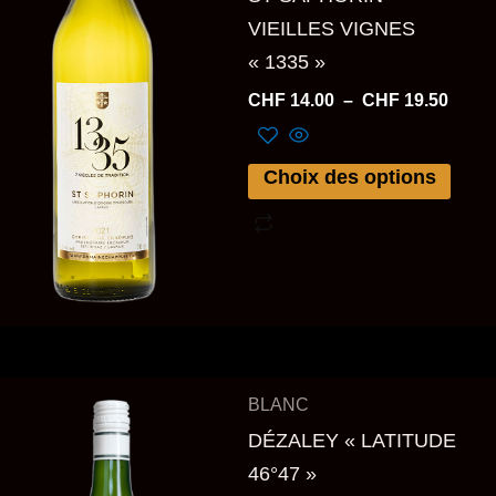
variations.
VIEILLES VIGNES
Les
« 1335 »
options
CHF
14.00
–
CHF
19.50
peuvent
être
Choix des options
choisies
sur
la
page
du
produit
Plage
Ce
BLANC
de
produit
prix :
DÉZALEY « LATITUDE
a
CHF 1
46°47 »
à
plusieurs