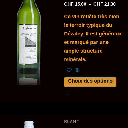
CHF 2
CHF
15.00
–
CHF
21.00
variations.
Les
Ce vin reflète très bien
options
le terroir typique du
peuvent
Dézaley. Il est généreux
être
et marqué par une
choisies
ample structure
sur
minérale.
la
page
Choix des options
du
produit
BLANC