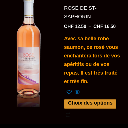
de
produit
prix :
ROSÉ DE ST-
a
CHF 1
SAPHORIN
à
plusieurs
CHF 1
CHF
12.50
–
CHF
16.50
variations.
Les
Avec sa belle robe
options
saumon, ce rosé vous
peuvent
enchantera lors de vos
être
apéritifs ou de vos
choisies
repas. Il est très fruité
sur
et très fin.
la
page
Choix des options
du
produit