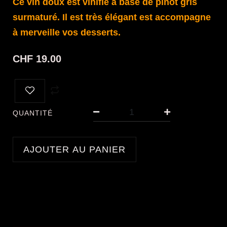
Ce vin doux est vinifié à base de pinot gris
surmaturé. Il est très élégant est accompagne
à merveille vos desserts.
CHF
19.00
quantité
de
QUANTITÉ
ST-
SAPHORIN
"VIN
AJOUTER AU PANIER
DOUX"
(37,5
cl)